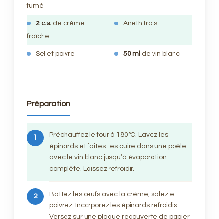
fumé
2 c.s.
de crème
Aneth frais
fraîche
Sel et poivre
50 ml
de vin blanc
Préparation
Préchauffez le four à 180°C. Lavez les
1
épinards et faites-les cuire dans une poêle
avec le vin blanc jusqu’à évaporation
complète. Laissez refroidir.
Battez les œufs avec la crème, salez et
2
poivrez. Incorporez les épinards refroidis.
Versez sur une plaque recouverte de papier