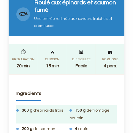
Roulé aux épinards et saumon
fumé
🐟
Une entrée raffinée aux saveurs fraîches et
crémeuses
⏱️
🔥
📊
👥
PRÉPARATION
CUISSON
DIFFICULTÉ
PORTIONS
20 min
15 min
Facile
4 pers.
Ingrédients
300 g
d’épinards frais
150 g
de fromage
boursin
200 g
de saumon
4
œufs