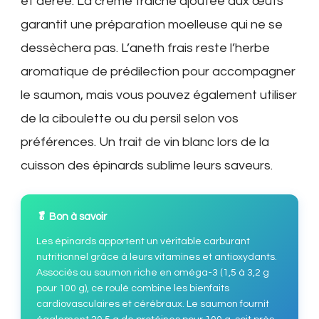
et aérée. La crème fraîche ajoutée aux œufs
garantit une préparation moelleuse qui ne se
dessèchera pas. L’aneth frais reste l’herbe
aromatique de prédilection pour accompagner
le saumon, mais vous pouvez également utiliser
de la ciboulette ou du persil selon vos
préférences. Un trait de vin blanc lors de la
cuisson des épinards sublime leurs saveurs.
🥬 Bon à savoir
Les épinards apportent un véritable carburant
nutritionnel grâce à leurs vitamines et antioxydants.
Associés au saumon riche en oméga-3 (1,5 à 3,2 g
pour 100 g), ce roulé combine les bienfaits
cardiovasculaires et cérébraux. Le saumon fournit